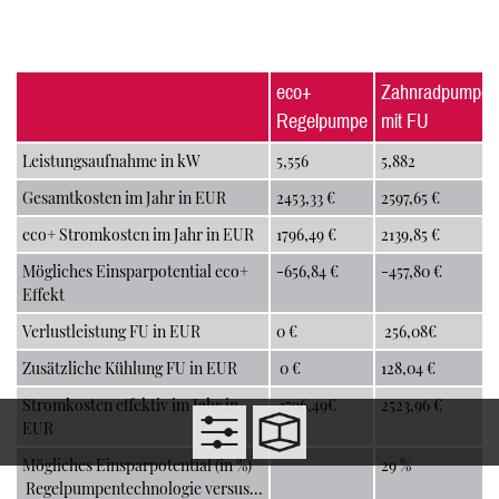
eco+
Zahnradpumpe
Regelpumpe
mit FU
Leistungsaufnahme in kW
5,556
5,882
Gesamtkosten im Jahr in EUR
2453,33 €
2597,65 €
eco+ Stromkosten im Jahr in EUR
1796,49 €
2139,85 €
Mögliches Einsparpotential eco+
-656,84 €
-457,80 €
Effekt
Verlustleistung FU in EUR
0 €
256,08€
Zusätzliche Kühlung FU in EUR
0 €
128,04 €
Stromkosten effektiv im Jahr in
1796,49€
2523,96 €
EUR
Mögliches Einsparpotential (in %)
29 %
Regelpumpentechnologie versus...