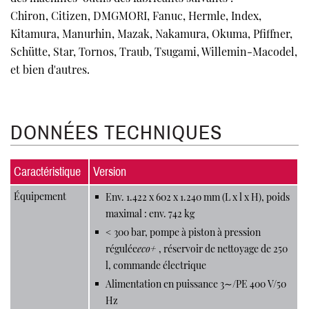
Chiron, Citizen, DMGMORI, Fanuc, Hermle, Index,
Kitamura, Manurhin, Mazak, Nakamura, Okuma, Pfiffner,
Schütte, Star, Tornos, Traub, Tsugami, Willemin-Macodel,
et bien d'autres.
DONNÉES TECHNIQUES
Caractéristique
Version
Équipement
Env. 1.422 x 602 x 1.240 mm (L x l x H), poids
maximal : env. 742 kg
< 300 bar, pompe à piston à pression
régulée
eco+
, réservoir de nettoyage de 250
l, commande électrique
Alimentation en puissance 3∼/PE 400 V/50
Hz