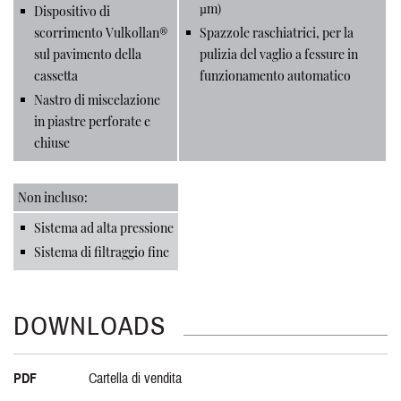
µm)
Dispositivo di
scorrimento Vulkollan®
Spazzole raschiatrici, per la
sul pavimento della
pulizia del vaglio a fessure in
cassetta
funzionamento automatico
Nastro di miscelazione
in piastre perforate e
chiuse
Non incluso:
Sistema ad alta pressione
Sistema di filtraggio fine
DOWNLOADS
PDF
Cartella di vendita