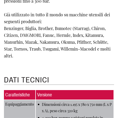
pressioni fino a 300 bar.
Già utilizzato in tutto il mondo su macchine utensili dei
seguenti produttori:
Benzinger, Biglia, Brother, Bumotec (Starrag), Chiron,
Citizen, DMGMORI, Fanuc, Hermle, Index, Kitamura,
Manurhin, Mazak, Nakamura, Okuma, Pfiffner, Schütte,
Star, Tornos, Traub, Tsugami, Willemin-Macodel e molti
altri.
DATI TECNICI
Caratteristiche
Versione
Equipaggiamento
Dimensioni circa 1.195 x 780 x 750 mm (L x P
x A), peso circa 320 kg
< 300 bar, pompa a pistoni regolata in