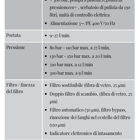
pressione
eco+
, serbatoio di pulizia da 130
litri, unità di controllo elettrica
Alimentazione 3∼/PE 400 V/50 Hz
Portata
9-27 l/min
Pressione
80 bar - 110 bar max. a 27 l/min.
130 bar - 150 bar max. a 20 l/min.
210 bar max. a 12 l/min
300 bar max. a 9 l/min
Filtro / finezza
Filtro sostituibile (fibra di vetro, 25 μm)
del filtro
Doppio filtro di scambio,
(fibra di vetro, 25
μm)
Filtro automatico (30 μm), filtro bypass,
rimozione dei fanghi nel cestello del filtro
(150 μm)
Indicatore elettronico di intasamento