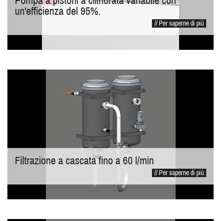
Pompa a pistoni a cilindrata variabile con
un'efficienza del 95%.
// Per saperne di più
Filtrazione a cascata fino a 60 l/min
// Per saperne di più