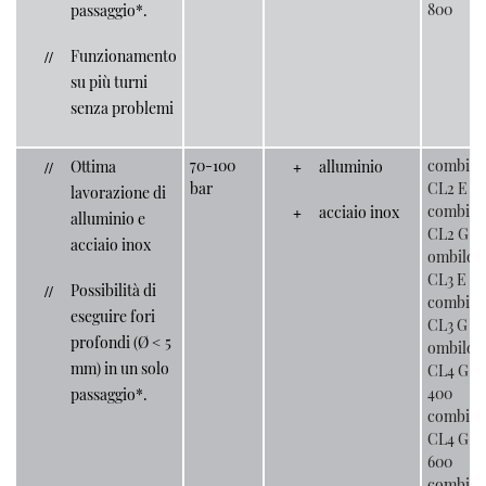
800
passaggio*.
Funzionamento
su più turni
senza problemi
70-100
combilo
Ottima
alluminio
bar
CL2 E
lavorazione di
combilo
acciaio inox
alluminio e
CL2 G
acciaio inox
ombiloo
CL3 E
Possibilità di
combilo
eseguire fori
CL3 G
profondi (Ø < 5
ombiloo
mm) in un solo
CL4 G-
400
passaggio*.
combilo
CL4 G-
600
combilo