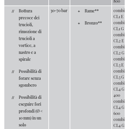
800
30-70 bar
combilo
Rottura
Rame**
CL1 E
precoce dei
combilo
Bronzo**
trucioli,
CL1 G
rimozione di
combilo
trucioli a
CL2 E
vortice, a
combilo
nastro e a
CL2 G
combilo
spirale
CL3 E
combilo
Possibilità di
CL3 G
forare senza
combilo
sgombero
CL4 G-
400
Possibilità di
combilo
eseguire fori
CL4 G-
profondi (Ø <
600
10 mm) in un
combilo
solo
CL4 G-