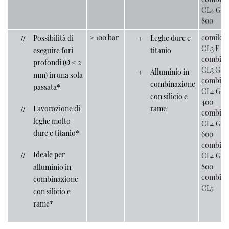
CL4 G-
800
> 100 bar
comiloo
Possibilità di
Leghe dure e
CL3 E
eseguire fori
titanio
combilo
profondi (Ø < 2
CL3 G
Alluminio in
mm) in una sola
combilo
combinazione
passata*
CL4 G-
con silicio e
400
Lavorazione di
rame
combilo
leghe molto
CL4 G-
dure e titanio*
600
combilo
Ideale per
CL4 G-
800
alluminio in
combilo
combinazione
CL5
con silicio e
rame*