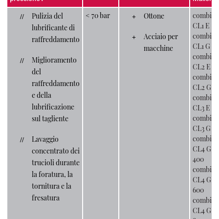
< 70 bar
combilo
Pulizia del
Ottone
CL1 E
lubrificante di
combilo
Acciaio per
raffreddamento
CL1 G
macchine
combilo
Miglioramento
CL2 E
del
combilo
raffreddamento
CL2 G
e della
combilo
lubrificazione
CL3 E
combilo
sul tagliente
CL3 G
combilo
Lavaggio
CL4 G-
concentrato dei
400
trucioli durante
combilo
la foratura, la
CL4 G-
tornitura e la
600
fresatura
combilo
CL4 G-