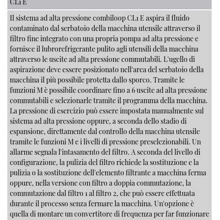
CL1 E
Il sistema ad alta pressione combiloop CL1 E aspira il fluido
contaminato dal serbatoio della macchina utensile attraverso il
filtro fine integrato con una propria pompa ad alta pressione e
fornisce il lubrorefrigerante pulito agli utensili della macchina
attraverso le uscite ad alta pressione commutabili. L'ugello di
aspirazione deve essere posizionato nell'area del serbatoio della
macchina il più possibile protetta dallo sporco. Tramite le
funzioni M è possibile coordinare fino a 6 uscite ad alta pressione
commutabili e selezionarle tramite il programma della macchina.
La pressione di esercizio può essere impostata manualmente sul
sistema ad alta pressione oppure, a seconda dello stadio di
espansione, direttamente dal controllo della macchina utensile
tramite le funzioni M e i livelli di pressione preselezionabili. Un
allarme segnala l'intasamento del filtro. A seconda del livello di
configurazione, la pulizia del filtro richiede la sostituzione e la
pulizia o la sostituzione dell'elemento filtrante a macchina ferma
oppure, nella versione con filtro a doppia commutazione, la
commutazione dal filtro 1 al filtro 2, che può essere effettuata
durante il processo senza fermare la macchina. Un'opzione è
quella di montare un convertitore di frequenza per far funzionare