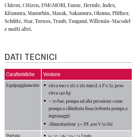
Chiron, Citizen, DMGMORI, Fanuc, Hermle, Index,
Kitamura, Manurhin, Mazak, Nakamura, Okuma, Pfiffner,
Schütte, Star, Tornos, Traub, Tsugami, Willemin-Macodel
e molti altri.
DATI TECNICI
Caratteristiche
Versione
Equipaggiamento
circa 690 x 565 x 565 mm (L x P x A), peso
circa 140 kg
< 70 bar, pompa ad alta pressione come
pompa a cilindrata fissa (robusta pompa a
ingranaggi)
Alimentazione 3∼/PE 400 V/50 Hz
Portata
9 / 12 / 16 / 20 / 24 l/min